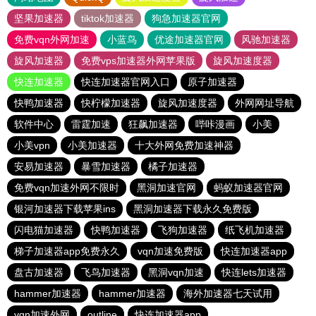
坚果加速器
tiktok加速器
狗急加速器官网
免费vqn外网加速
小蓝鸟
优途加速器官网
风驰加速器
旋风加速器
免费vps加速器外网苹果版
旋风加速度器
快连加速器
快连加速器官网入口
原子加速器
快鸭加速器
快柠檬加速器
旋风加速度器
外网网址导航
软件中心
雷霆加速
狂飙加速器
哔咔漫画
小美
小美vpn
小美加速器
十大外网免费加速神器
安易加速器
暴雪加速器
橘子加速器
免费vqn加速外网不限时
黑洞加速官网
蚂蚁加速器官网
银河加速器下载苹果ins
黑洞加速器下载永久免费版
闪电猫加速器
快鸭加速器
飞狗加速器
纸飞机加速器
梯子加速器app免费永久
vqn加速免费版
快连加速器app
盘古加速器
飞鸟加速器
黑洞vqn加速
快连lets加速器
hammer加速器
hammer加速器
海外加速器七天试用
vqn加速外网
outline
快连加速器app