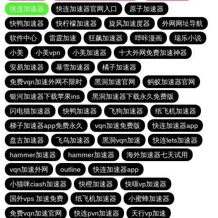
快连加速器
快连加速器官网入口
原子加速器
快鸭加速器
快柠檬加速器
旋风加速度器
外网网址导航
软件中心
雷霆加速
狂飙加速器
哔咔漫画
瑞乐小说
小美
小美vpn
小美加速器
十大外网免费加速神器
安易加速器
暴雪加速器
橘子加速器
免费vqn加速外网不限时
黑洞加速官网
蚂蚁加速器官网
银河加速器下载苹果ins
黑洞加速器下载永久免费版
闪电猫加速器
快鸭加速器
飞狗加速器
纸飞机加速器
梯子加速器app免费永久
vqn加速免费版
快连加速器app
盘古加速器
飞鸟加速器
黑洞vqn加速
快连lets加速器
hammer加速器
hammer加速器
海外加速器七天试用
vqn加速外网
outline
快连加速器app
小猫咪ciash加速器
快橙加速器
快喵vp加速器
国外vps 加速免费
纸飞机加速器
小蜜蜂加速器
免费vqn加速官网
快连pvn加速器
天行vp加速