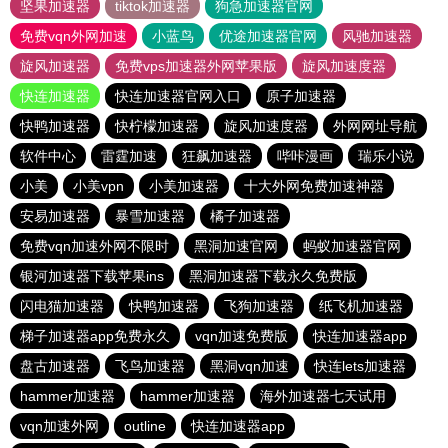
坚果加速器
tiktok加速器
狗急加速器官网
免费vqn外网加速
小蓝鸟
优途加速器官网
风驰加速器
旋风加速器
免费vps加速器外网苹果版
旋风加速度器
快连加速器
快连加速器官网入口
原子加速器
快鸭加速器
快柠檬加速器
旋风加速度器
外网网址导航
软件中心
雷霆加速
狂飙加速器
哔咔漫画
瑞乐小说
小美
小美vpn
小美加速器
十大外网免费加速神器
安易加速器
暴雪加速器
橘子加速器
免费vqn加速外网不限时
黑洞加速官网
蚂蚁加速器官网
银河加速器下载苹果ins
黑洞加速器下载永久免费版
闪电猫加速器
快鸭加速器
飞狗加速器
纸飞机加速器
梯子加速器app免费永久
vqn加速免费版
快连加速器app
盘古加速器
飞鸟加速器
黑洞vqn加速
快连lets加速器
hammer加速器
hammer加速器
海外加速器七天试用
vqn加速外网
outline
快连加速器app