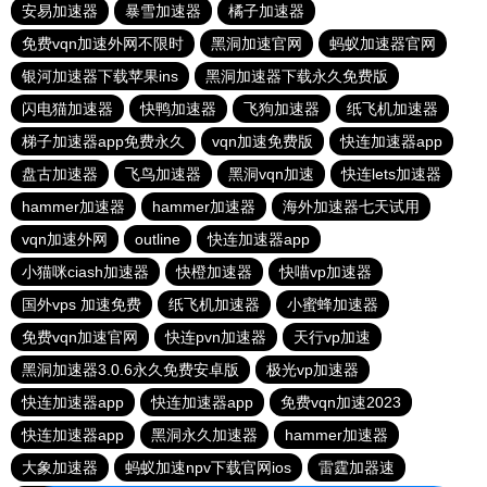
安易加速器
暴雪加速器
橘子加速器
免费vqn加速外网不限时
黑洞加速官网
蚂蚁加速器官网
银河加速器下载苹果ins
黑洞加速器下载永久免费版
闪电猫加速器
快鸭加速器
飞狗加速器
纸飞机加速器
梯子加速器app免费永久
vqn加速免费版
快连加速器app
盘古加速器
飞鸟加速器
黑洞vqn加速
快连lets加速器
hammer加速器
hammer加速器
海外加速器七天试用
vqn加速外网
outline
快连加速器app
小猫咪ciash加速器
快橙加速器
快喵vp加速器
国外vps 加速免费
纸飞机加速器
小蜜蜂加速器
免费vqn加速官网
快连pvn加速器
天行vp加速
黑洞加速器3.0.6永久免费安卓版
极光vp加速器
快连加速器app
快连加速器app
免费vqn加速2023
快连加速器app
黑洞永久加速器
hammer加速器
大象加速器
蚂蚁加速npv下载官网ios
雷霆加器速