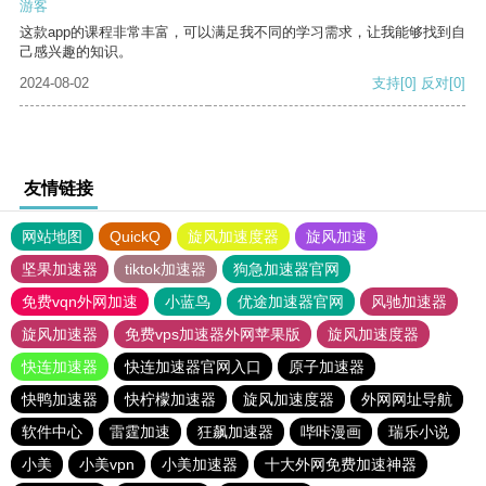
游客
这款app的课程非常丰富，可以满足我不同的学习需求，让我能够找到自
己感兴趣的知识。
2024-08-02
支持
[0]
反对
[0]
友情链接
网站地图
QuickQ
旋风加速度器
旋风加速
坚果加速器
tiktok加速器
狗急加速器官网
免费vqn外网加速
小蓝鸟
优途加速器官网
风驰加速器
旋风加速器
免费vps加速器外网苹果版
旋风加速度器
快连加速器
快连加速器官网入口
原子加速器
快鸭加速器
快柠檬加速器
旋风加速度器
外网网址导航
软件中心
雷霆加速
狂飙加速器
哔咔漫画
瑞乐小说
小美
小美vpn
小美加速器
十大外网免费加速神器