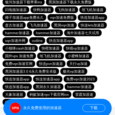
银河加速器下载苹果ins
黑洞加速器下载永久免费版
闪电猫加速器
快鸭加速器
飞狗加速器
纸飞机加速器
梯子加速器app免费永久
vqn加速免费版
快连加速器app
盘古加速器
飞鸟加速器
黑洞vqn加速
快连lets加速器
hammer加速器
hammer加速器
海外加速器七天试用
vqn加速外网
outline
快连加速器app
小猫咪ciash加速器
快橙加速器
快喵vp加速器
国外vps 加速免费
纸飞机加速器
小蜜蜂加速器
免费vqn加速官网
快连pvn加速器
天行vp加速
黑洞加速器3.0.6永久免费安卓版
极光vp加速器
快连加速器app
快连加速器app
免费vqn加速2023
快连加速器app
黑洞永久加速器
hammer加速器
大象加速器
蚂蚁加速npv下载官网ios
雷霆加器速
电报telegeram加速器
旋风加速官网入口2024
永久免费使用的加速器
下载