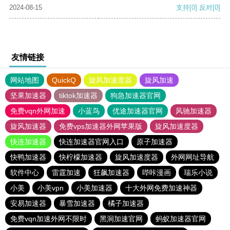
2024-08-15
支持
[0]
反对
[0]
友情链接
网站地图
QuickQ
旋风加速度器
旋风加速
坚果加速器
tiktok加速器
狗急加速器官网
免费vqn外网加速
小蓝鸟
优途加速器官网
风驰加速器
旋风加速器
免费vps加速器外网苹果版
旋风加速度器
快连加速器
快连加速器官网入口
原子加速器
快鸭加速器
快柠檬加速器
旋风加速度器
外网网址导航
软件中心
雷霆加速
狂飙加速器
哔咔漫画
瑞乐小说
小美
小美vpn
小美加速器
十大外网免费加速神器
安易加速器
暴雪加速器
橘子加速器
免费vqn加速外网不限时
黑洞加速官网
蚂蚁加速器官网