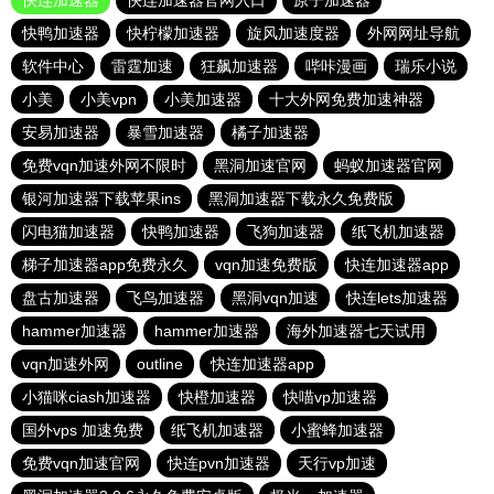
快连加速器
快连加速器官网入口
原子加速器
快鸭加速器
快柠檬加速器
旋风加速度器
外网网址导航
软件中心
雷霆加速
狂飙加速器
哔咔漫画
瑞乐小说
小美
小美vpn
小美加速器
十大外网免费加速神器
安易加速器
暴雪加速器
橘子加速器
免费vqn加速外网不限时
黑洞加速官网
蚂蚁加速器官网
银河加速器下载苹果ins
黑洞加速器下载永久免费版
闪电猫加速器
快鸭加速器
飞狗加速器
纸飞机加速器
梯子加速器app免费永久
vqn加速免费版
快连加速器app
盘古加速器
飞鸟加速器
黑洞vqn加速
快连lets加速器
hammer加速器
hammer加速器
海外加速器七天试用
vqn加速外网
outline
快连加速器app
小猫咪ciash加速器
快橙加速器
快喵vp加速器
国外vps 加速免费
纸飞机加速器
小蜜蜂加速器
免费vqn加速官网
快连pvn加速器
天行vp加速