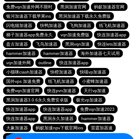
免费vqn加速外网不限时
黑洞加速官网
蚂蚁加速器官网
银河加速器下载苹果ins
黑洞加速器下载永久免费版
闪电猫加速器
快鸭加速器
飞狗加速器
纸飞机加速器
梯子加速器app免费永久
vqn加速免费版
快连加速器app
盘古加速器
飞鸟加速器
黑洞vqn加速
快连lets加速器
hammer加速器
hammer加速器
海外加速器七天试用
vqn加速外网
outline
快连加速器app
小猫咪ciash加速器
快橙加速器
快喵vp加速器
国外vps 加速免费
纸飞机加速器
小蜜蜂加速器
免费vqn加速官网
快连pvn加速器
天行vp加速
黑洞加速器3.0.6永久免费安卓版
极光vp加速器
快连加速器app
快连加速器app
免费vqn加速2023
快连加速器app
黑洞永久加速器
hammer加速器
大象加速器
蚂蚁加速npv下载官网ios
雷霆加器速
电报telegeram加速器
旋风加速官网入口2024