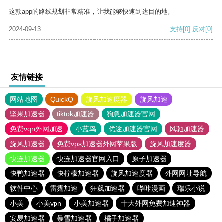
这款app的路线规划非常精准，让我能够快速到达目的地。
2024-09-13
支持
[0]
反对
[0]
友情链接
网站地图
QuickQ
旋风加速度器
旋风加速
坚果加速器
tiktok加速器
狗急加速器官网
免费vqn外网加速
小蓝鸟
优途加速器官网
风驰加速器
旋风加速器
免费vps加速器外网苹果版
旋风加速度器
快连加速器
快连加速器官网入口
原子加速器
快鸭加速器
快柠檬加速器
旋风加速度器
外网网址导航
软件中心
雷霆加速
狂飙加速器
哔咔漫画
瑞乐小说
小美
小美vpn
小美加速器
十大外网免费加速神器
安易加速器
暴雪加速器
橘子加速器