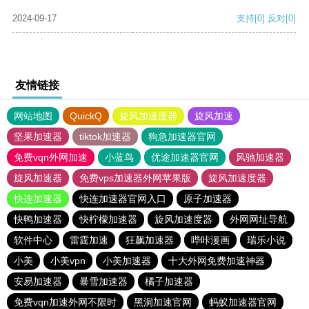
2024-09-17
支持
[0]
反对
[0]
友情链接
网站地图
QuickQ
旋风加速度器
旋风加速
坚果加速器
tiktok加速器
狗急加速器官网
免费vqn外网加速
小蓝鸟
优途加速器官网
风驰加速器
旋风加速器
免费vps加速器外网苹果版
旋风加速度器
快连加速器
快连加速器官网入口
原子加速器
快鸭加速器
快柠檬加速器
旋风加速度器
外网网址导航
软件中心
雷霆加速
狂飙加速器
哔咔漫画
瑞乐小说
小美
小美vpn
小美加速器
十大外网免费加速神器
安易加速器
暴雪加速器
橘子加速器
免费vqn加速外网不限时
黑洞加速官网
蚂蚁加速器官网