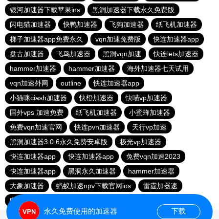
银河加速器下载苹果ins
黑洞加速器下载永久免费版
闪电猫加速器
快鸭加速器
飞狗加速器
纸飞机加速器
梯子加速器app免费永久
vqn加速免费版
快连加速器app
盘古加速器
飞鸟加速器
黑洞vqn加速
快连lets加速器
hammer加速器
hammer加速器
海外加速器七天试用
vqn加速外网
outline
快连加速器app
小猫咪ciash加速器
快橙加速器
快喵vp加速器
国外vps 加速免费
纸飞机加速器
小蜜蜂加速器
免费vqn加速官网
快连pvn加速器
天行vp加速
黑洞加速器3.0.6永久免费安卓版
极光vp加速器
快连加速器app
快连加速器app
免费vqn加速2023
快连加速器app
黑洞永久加速器
hammer加速器
大象加速器
蚂蚁加速npv下载官网ios
雷霆加器速
电报telegeram加速器
旋风加速官网入口2024
永久免费使用的加速器
下载