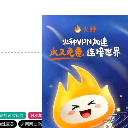
支持
[0]
反对
[0]
支持
[0]
反对
[0]
支持
[0]
反对
[0]
途加速器官网
风驰加速器
旋风加速器
加速度器
外网网址导航
软件中心
雷霆加速
狂飙加速器