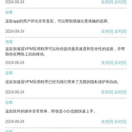
2024-09-24
支持
[0]
反对
[0]
游客
这款app的用户评论非常真实，可以帮助我做出更准确的选择。
2024-09-24
支持
[0]
反对
[0]
游客
这款加速器VPM应用程序可以给你提供最高速度和安全性的连接，并帮
助你在网络上自由移动。
2024-09-24
支持
[0]
反对
[0]
游客
这款加速器VPM应用程序已经为我们带来了无限的隐私保护和自由。
2024-09-24
支持
[0]
反对
[0]
游客
这款软件的操作非常简单，即使是小白也能快速上手。
2024-09-24
支持
[0]
反对
[0]
游客