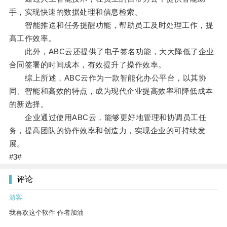
手，实现快速的数据处理和信息检索。
智能推送和任务提醒功能，帮助员工及时处理工作，提
高工作效率。
此外，ABC云还提供了电子签名功能，大大降低了企业
合同签署的时间成本，有效提升了操作效率。
综上所述，ABC云作为一款智能化办公平台，以其协
同、智能和高效的特点，成为现代企业提高效率和降低成本
的新选择。
企业通过使用ABC云，能够更好地管理和协调员工任
务，提高团队的协作效率和创造力，实现企业的可持续发
展。
#3#
评论
游客
我喜欢这个软件 作者加油