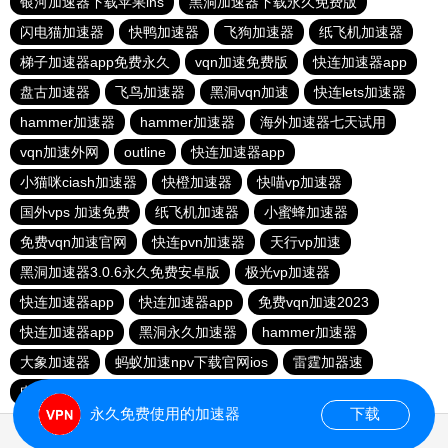
银河加速器下载苹果ins
黑洞加速器下载永久免费版
闪电猫加速器
快鸭加速器
飞狗加速器
纸飞机加速器
梯子加速器app免费永久
vqn加速免费版
快连加速器app
盘古加速器
飞鸟加速器
黑洞vqn加速
快连lets加速器
hammer加速器
hammer加速器
海外加速器七天试用
vqn加速外网
outline
快连加速器app
小猫咪ciash加速器
快橙加速器
快喵vp加速器
国外vps 加速免费
纸飞机加速器
小蜜蜂加速器
免费vqn加速官网
快连pvn加速器
天行vp加速
黑洞加速器3.0.6永久免费安卓版
极光vp加速器
快连加速器app
快连加速器app
免费vqn加速2023
快连加速器app
黑洞永久加速器
hammer加速器
大象加速器
蚂蚁加速npv下载官网ios
雷霆加器速
电报telegeram加速器
旋风加速官网入口2024
永久免费使用的加速器
下载