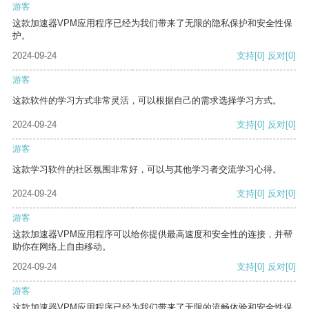
游客
这款加速器VPM应用程序已经为我们带来了无限的隐私保护和安全性保
护。
2024-09-24
支持
[0]
反对
[0]
游客
这款软件的学习方式非常灵活，可以根据自己的需求选择学习方式。
2024-09-24
支持
[0]
反对
[0]
游客
这款学习软件的社区氛围非常好，可以与其他学习者交流学习心得。
2024-09-24
支持
[0]
反对
[0]
游客
这款加速器VPM应用程序可以给你提供最高速度和安全性的连接，并帮
助你在网络上自由移动。
2024-09-24
支持
[0]
反对
[0]
游客
这款加速器VPM应用程序已经为我们带来了无限的流畅体验和安全性保