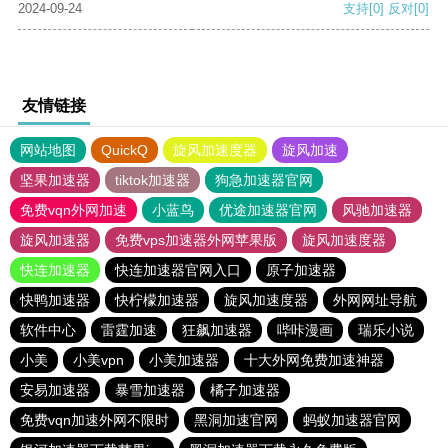
2024-09-24
支持
[0]
反对
[0]
友情链接
网站地图
QuickQ
旋风加速度器
旋风加速
坚果加速器
tiktok加速器
狗急加速器官网
免费vqn外网加速
小蓝鸟
优途加速器官网
风驰加速器
旋风加速器
免费vps加速器外网苹果版
旋风加速度器
快连加速器
快连加速器官网入口
原子加速器
快鸭加速器
快柠檬加速器
旋风加速度器
外网网址导航
软件中心
雷霆加速
狂飙加速器
哔咔漫画
瑞乐小说
小美
小美vpn
小美加速器
十大外网免费加速神器
安易加速器
暴雪加速器
橘子加速器
免费vqn加速外网不限时
黑洞加速官网
蚂蚁加速器官网