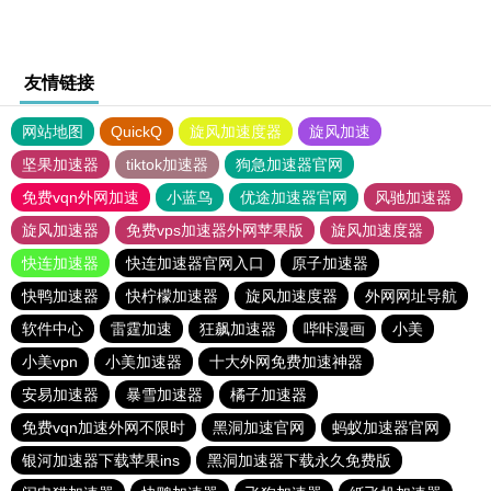
友情链接
网站地图
QuickQ
旋风加速度器
旋风加速
坚果加速器
tiktok加速器
狗急加速器官网
免费vqn外网加速
小蓝鸟
优途加速器官网
风驰加速器
旋风加速器
免费vps加速器外网苹果版
旋风加速度器
快连加速器
快连加速器官网入口
原子加速器
快鸭加速器
快柠檬加速器
旋风加速度器
外网网址导航
软件中心
雷霆加速
狂飙加速器
哔咔漫画
小美
小美vpn
小美加速器
十大外网免费加速神器
安易加速器
暴雪加速器
橘子加速器
免费vqn加速外网不限时
黑洞加速官网
蚂蚁加速器官网
银河加速器下载苹果ins
黑洞加速器下载永久免费版