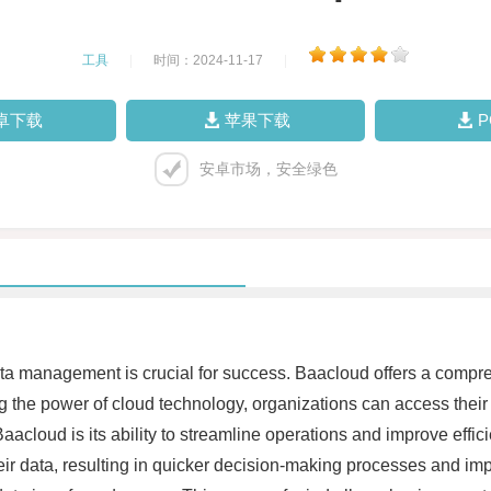
工具
|
时间：2024-11-17
|
卓下载
苹果下载
安卓市场，安全绿色
ata management is crucial for success. Baacloud offers a compre
 the power of cloud technology, organizations can access their 
 Baacloud is its ability to streamline operations and improve effi
ir data, resulting in quicker decision-making processes and imp