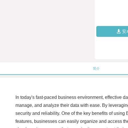
安
简介
In today's fast-paced business environment, effective d
manage, and analyze their data with ease. By leveraging
security and reliability. One of the key benefits of using
features, businesses can easily organize and access the