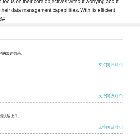
o focus on their core objectives without worrying about
heir data management capabilities. With its efficient
#3#
好的加速效果。
支持
[0]
反对
[0]
支持
[0]
反对
[0]
能快速上手。
支持
[0]
反对
[0]